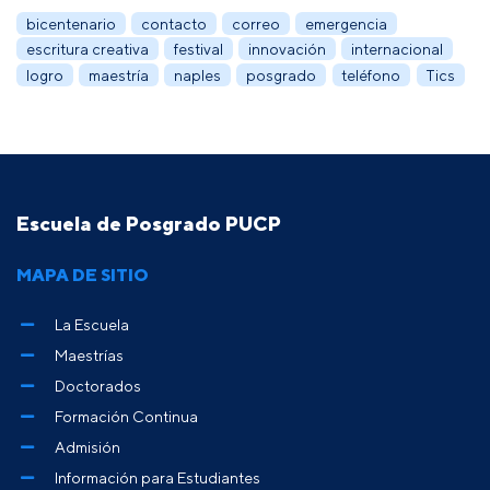
bicentenario
contacto
correo
emergencia
escritura creativa
festival
innovación
internacional
logro
maestría
naples
posgrado
teléfono
Tics
Escuela de Posgrado PUCP
MAPA DE SITIO
La Escuela
Maestrías
Doctorados
Formación Continua
Admisión
Información para Estudiantes