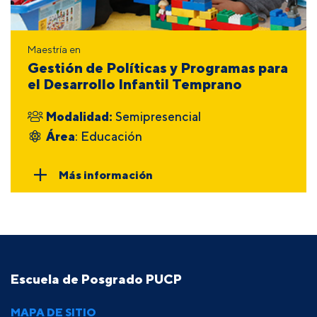
Maestría en
Gestión de Políticas y Programas para
el Desarrollo Infantil Temprano
Modalidad:
Semipresencial
Área
: Educación
Más información
Escuela de Posgrado PUCP
MAPA DE SITIO