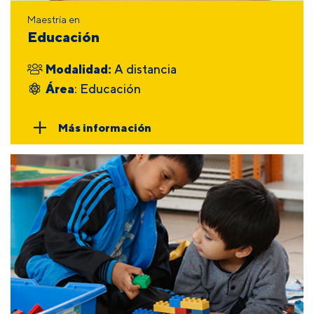
Maestría en
Educación
Modalidad:
A distancia
Área
: Educación
Más información