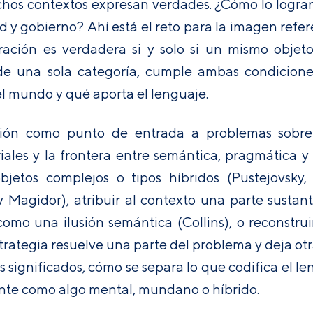
hos contextos expresan verdades. ¿Cómo lo logran
d y gobierno? Ahí está el reto para la imagen refer
ción es verdadera si y solo si un mismo objeto p
de una sola categoría, cumple ambas condicione
l mundo y qué aporta el lenguaje.
ción como punto de entrada a problemas sobre 
riales y la frontera entre semántica, pragmática 
jetos complejos o tipos híbridos (Pustejovsky, 
 Magidor), atribuir al contexto una parte sustan
omo una ilusión semántica (Collins), o reconstrui
ategia resuelve una parte del problema y deja otra
ignificados, cómo se separa lo que codifica el leng
nte como algo mental, mundano o híbrido.