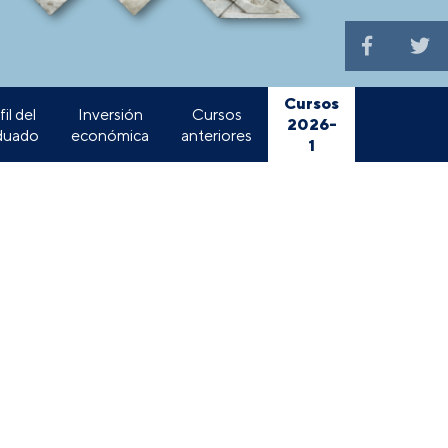
Cursos
il del
Inversión
Cursos
2026-
duado
económica
anteriores
1