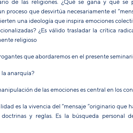
nario de las religiones. ¿Qué se gana y qué se p
n un proceso que desvirtúa necesariamente el “mensa
ierten una ideología que inspira emociones colect
ucionalizadas? ¿Es válido trasladar la crítica radi
mente religioso
errogantes que abordaremos en el presente seminari
 la anarquía?
nipulación de las emociones es central en los confl
alidad es la vivencia del “mensaje “originario que h
n doctrinas y reglas. Es la búsqueda personal d