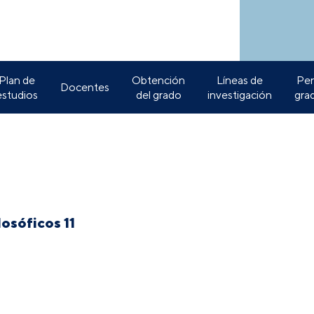
Plan de
Obtención
Líneas de
Perf
Docentes
estudios
del grado
investigación
gra
osóficos 11