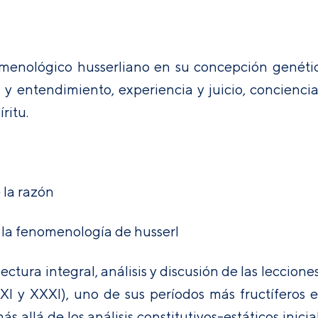
omenológico husserliano en su concepción genética
d y entendimiento, experiencia y juicio, concienc
ritu.
 la razón
en la fenomenología de husserl
ectura integral, análisis y discusión de las lecciones
 XI y XXXI), uno de sus períodos más fructíferos
s allá de los análisis constitutivos-estáticos inic