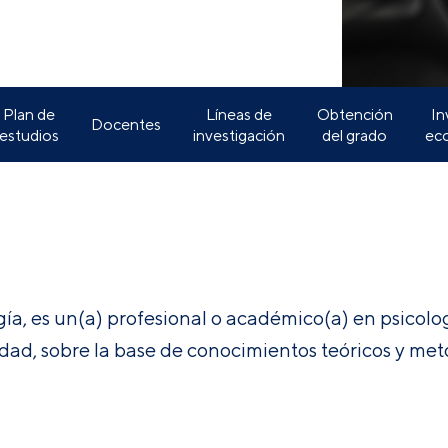
Plan de
Líneas de
Obtención
In
Docentes
estudios
investigación
del grado
ec
ía, es un(a) profesional o académico(a) en psicolo
idad, sobre la base de conocimientos teóricos y met