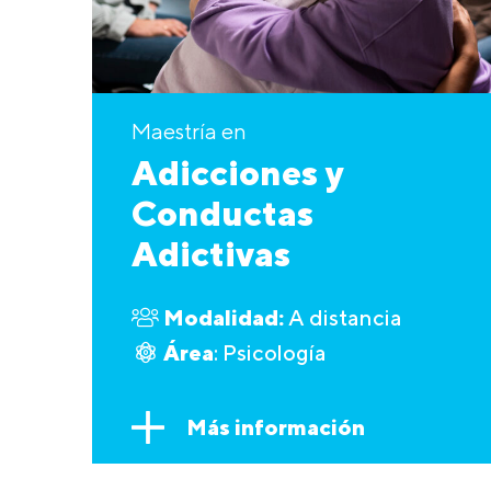
Maestría en
Adicciones y
Conductas
Adictivas
Modalidad:
A distancia
Área
: Psicología
Más información