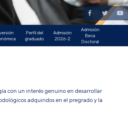
Admisión
versión
Perfil del
Admisión
Beca
onómica
graduado
2026-2
Doctoral
gía con un interés genuino en desarrollar
odológicos adquiridos en el pregrado y la