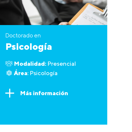
Doctorado en
Psicología
Modalidad:
Presencial
Área
: Psicología
Más información