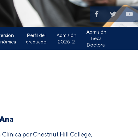
Admisión
versión
Perfil del
Admisión
Beca
nómica
graduado
2026-2
Doctoral
 Ana
 Clínica por Chestnut Hill College,