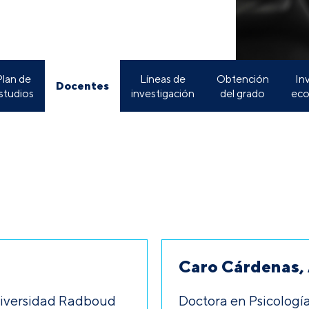
lan de
Líneas de
Obtención
In
Docentes
studios
investigación
del grado
eco
Caro Cárdenas,
Universidad Radboud
Doctora en Psicología