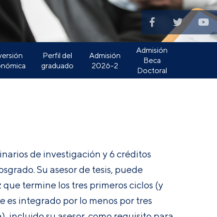
Admisión
versión
Perfil del
Admisión
Beca
onómica
graduado
2026-2
Doctoral
narios de investigación y 6 créditos
osgrado. Su asesor de tesis, puede
 que termine los tres primeros ciclos (y
e es integrado por lo menos por tres
, incluido su asesor, como requisito para