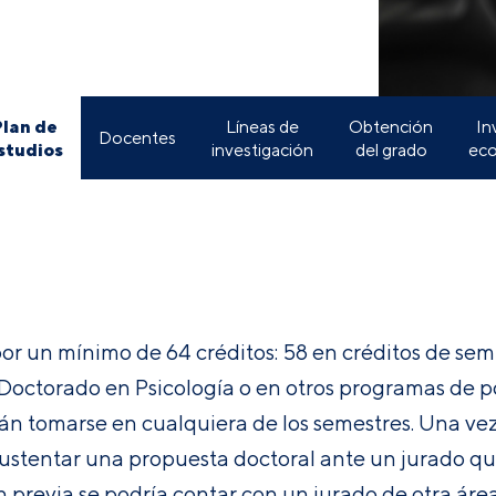
Plan de
Líneas de
Obtención
In
Docentes
studios
investigación
del grado
ec
or un mínimo de 64 créditos: 58 en créditos de semi
 Doctorado en Psicología o en otros programas de p
rán tomarse en cualquiera de los semestres. Una vez
e sustentar una propuesta doctoral ante un jurado qu
revia se podría contar con un jurado de otra área)