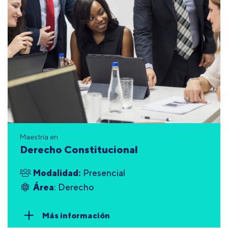
Maestría en
Derecho Constitucional
Modalidad:
Presencial
Área
: Derecho
Más información