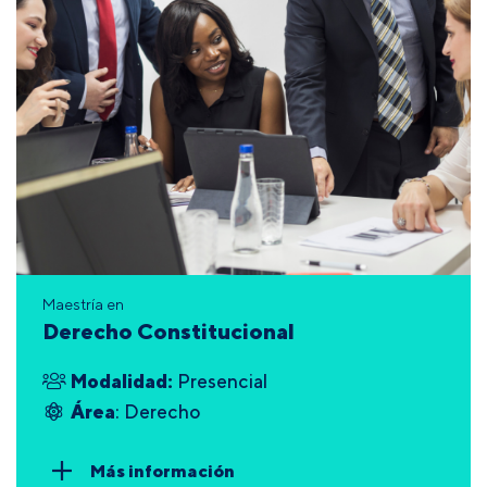
Maestría en
Derecho Constitucional
Modalidad:
Presencial
Área
: Derecho
Más información