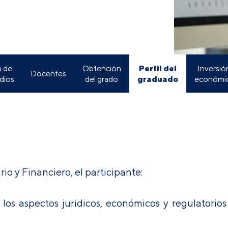
Perfil del
n de
Obtención
Inversió
Docentes
graduado
dios
del grado
económi
io y Financiero, el participante:
los aspectos jurídicos, económicos y regulatorios 