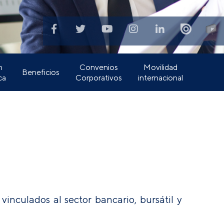
n
Convenios
Movilidad
Beneficios
ca
Corporativos
internacional
vinculados al sector bancario, bursátil y