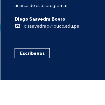
acerca de este programa.
Diego Saavedra Boero
d.saavedrab@pucp.edu.pe
Escríbenos