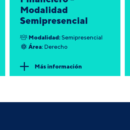
Modalidad
Semipresencial
Modalidad:
Semipresencial
Área
: Derecho
Más información