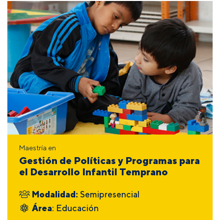
Maestría en
Gestión de Políticas y Programas para
el Desarrollo Infantil Temprano
Modalidad:
Semipresencial
Área
: Educación