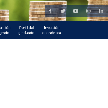
ención
Perfil del
Inversión
 grado
graduado
económica