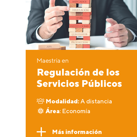
Maestría en
Regulación de los
Servicios Públicos
Modalidad:
A distancia
Área
: Economía
Más información