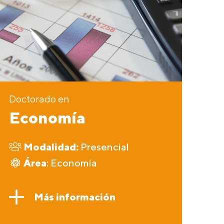
Doctorado en
Economía
Modalidad:
Presencial
Área
: Economía
Más información