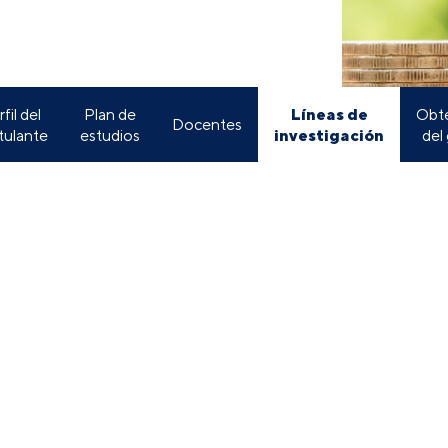
Líneas de
fil del
Plan de
Obt
Docentes
investigación
tulante
estudios
del