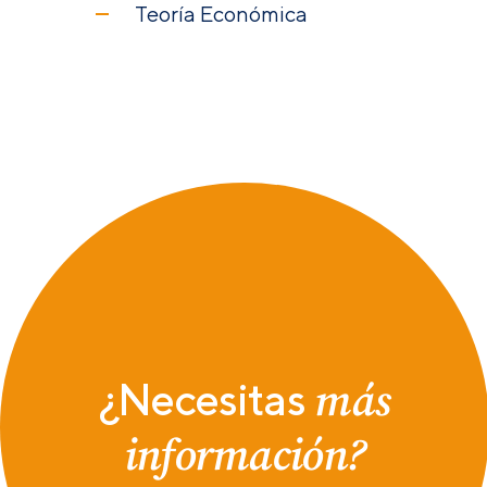
Teoría Económica
más
¿Necesitas
información?