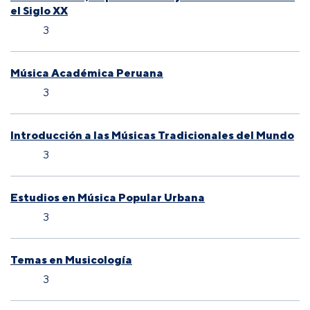
el Siglo XX­
3
Música Académica Peruana
3
Introducción a las Músicas Tradicionales del Mundo
3
Estudios en Música Popular Urbana
3
Temas en Musicología
3