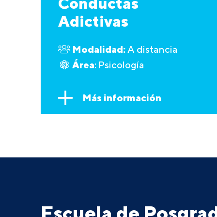
Conductas
Adictivas
Modalidad:
A distancia
Área
: Psicología
Más información
Escuela de Posgr