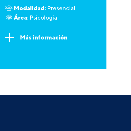
Modalidad:
Presencial
Área
: Psicología
Más información