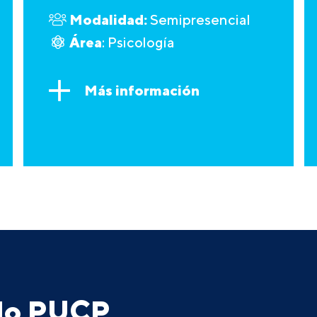
Modalidad:
Semipresencial
Área
: Psicología
Más información
ado PUCP