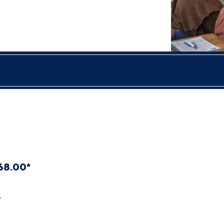
68.00*
.