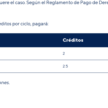
fuere el caso
.
Según el
Reglamento de Pago de Dere
ditos por ciclo, pagará:
Créditos
2
2.5
ones.