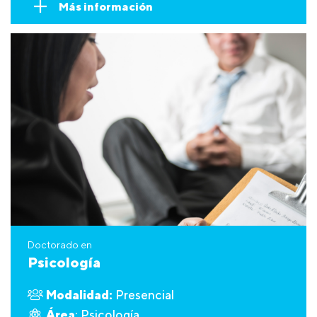
Más información
Doctorado en
Psicología
Modalidad:
Presencial
Área
: Psicología