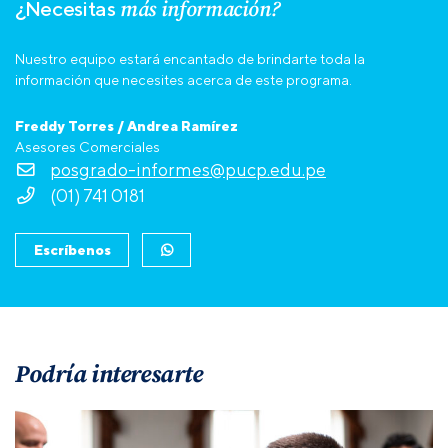
más información?
¿Necesitas
Nuestro equipo estará encantado de brindarte toda la
información que necesites acerca de este programa.
Freddy Torres / Andrea Ramírez
Asesores Comerciales
posgrado-informes@pucp.edu.pe
(01) 741 0181
Escríbenos
Podría interesarte