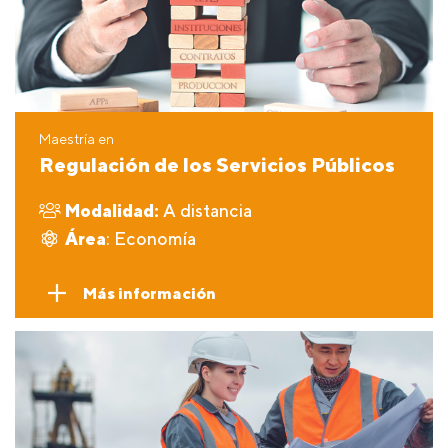
Maestría en
Regulación de los Servicios Públicos
Modalidad:
A distancia
Área
: Economía
Más información