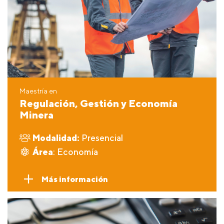
Maestría en
Regulación, Gestión y Economía
Minera
Modalidad:
Presencial
Área
: Economía
Más información