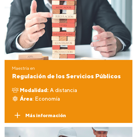
Maestría en
Regulación de los Servicios Públicos
Modalidad:
A distancia
Área
: Economía
Más información