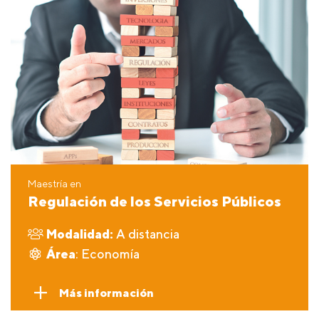
Maestría en
Regulación de los Servicios Públicos
Modalidad:
A distancia
Área
: Economía
Más información