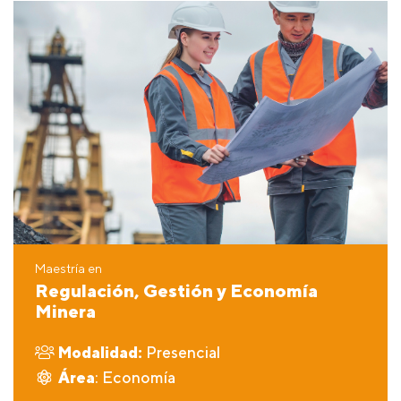
Maestría en
Regulación, Gestión y Economía
Minera
Modalidad:
Presencial
Área
: Economía