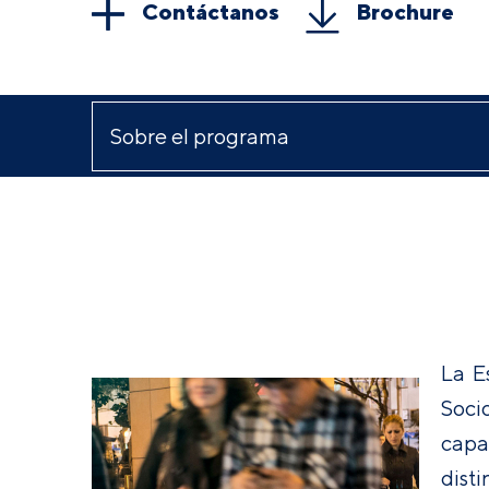
Contáctanos
Brochure
La E
Soci
capa
dist