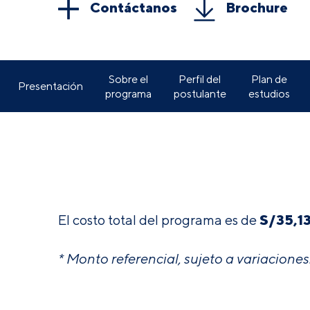
Contáctanos
Brochure
Sobre el
Perfil del
Plan de
Presentación
programa
postulante
estudios
S/
35,1
El costo total del programa es de
* Monto referencial, sujeto a variaciones