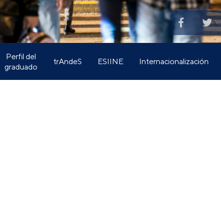
Perfil del
trAndeS
ESIINE
Internacionalización
graduado