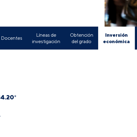
Inversión
Líneas de
Obtención
Docentes
económica
investigación
del grado
34.20
*
.