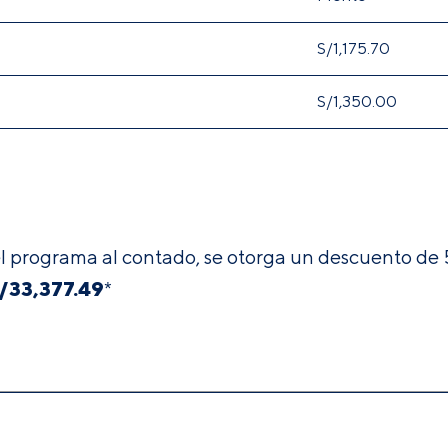
S/1,175.70
S/
1,350.00
del programa al contado, se otorga un descuento d
/
33,377.49
*