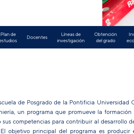
Plan de
Líneas de
Obtención
In
Docentes
estudios
investigación
del grado
ec
scuela de Posgrado de la Pontificia Universidad 
niería, un programa que promueve la formación d
 sus competencias para contribuir al desarrollo de
s. El objetivo principal del programa es produc