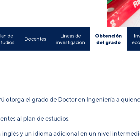
Obtención
lan de
Líneas de
In
Docentes
del grado
studios
investigación
eco
rú otorga el grado de Doctor en Ingeniería a quiene
entes al plan de estudios.
 inglés y un idioma adicional en un nivel interme