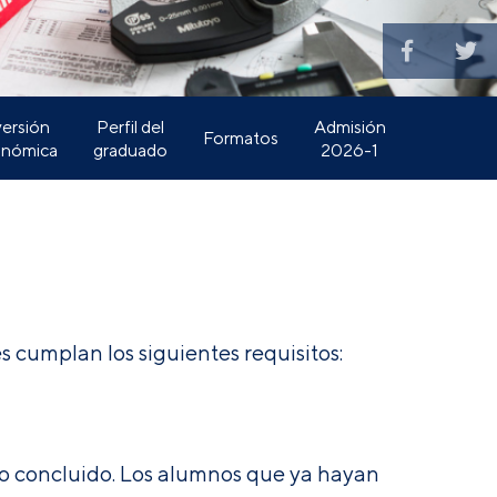
versión
Perfil del
Admisión
Formatos
nómica
graduado
2026-1
s cumplan los siguientes requisitos:
dio concluido. Los alumnos que ya hayan