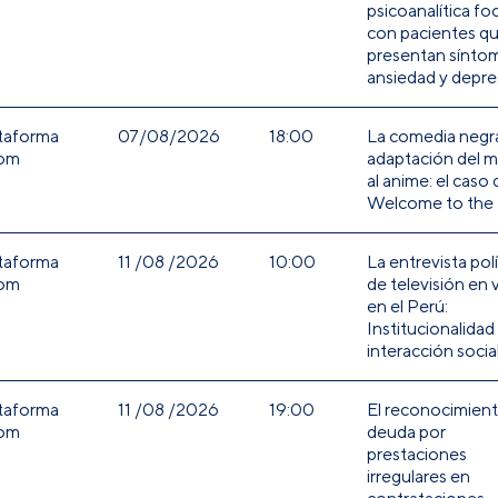
psicoanalítica foc
con pacientes q
presentan sínto
ansiedad y depre
taforma
07/08/2026
18:00
La comedia negra
om
adaptación del 
al anime: el caso 
Welcome to th
taforma
11 /08 /2026
10:00
La entrevista polí
om
de televisión en 
en el Perú:
Institucionalidad
interacción socia
taforma
11 /08 /2026
19:00
El reconocimien
om
deuda por
prestaciones
irregulares en