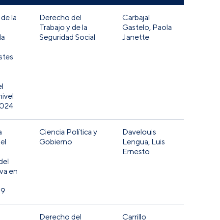
de la
Derecho del
Carbajal
Trabajo y de la
Gastelo, Paola
da
Seguridad Social
Janette
stes
l
nivel
2024
a
Ciencia Política y
Davelouis
el
Gobierno
Lengua, Luis
Ernesto
del
va en
19
Derecho del
Carrillo