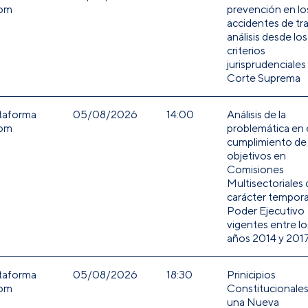
om
prevención en lo
accidentes de tra
análisis desde los
criterios
jurisprudenciales 
Corte Suprema
taforma
05/08/2026
14:00
Análisis de la
om
problemática en 
cumplimiento de
objetivos en
Comisiones
Multisectoriales 
carácter tempora
Poder Ejecutivo
vigentes entre lo
años 2014 y 201
taforma
05/08/2026
18:30
Prinicipios
om
Constitucionales
una Nueva