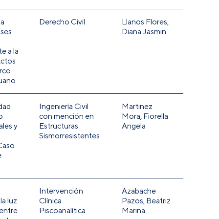
la
Derecho Civil
Llanos Flores,
uses
Diana Jasmin
e a la
Actos
rco
ruano
idad
Ingeniería Civil
Martinez
o
con mención en
Mora, Fiorella
ales y
Estructuras
Angela
Sismorresistentes
Caso
e
Intervención
Azabache
a luz
Clínica
Pazos, Beatriz
 entre
Piscoanalítica
Marina