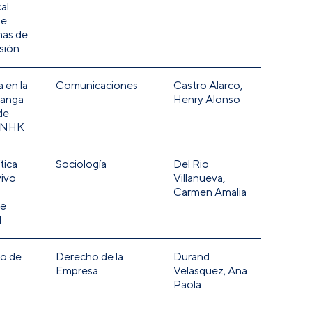
al
ue
mas de
sión
 en la
Comunicaciones
Castro Alarco,
manga
Henry Alonso
de
e NHK
tica
Sociología
Del Rio
vivo
Villanueva,
Carmen Amalia
 e
l
to de
Derecho de la
Durand
Empresa
Velasquez, Ana
Paola