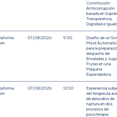
Constitución
Antricorrupción
basada en Supre
Transparencia,
Dignidad e Igual
taforma
07/08/2026
9:00
Diseño de un Si
om
Móvil Automátic
para la preparaci
despacho de
Ensaladas y Jugo
Frutas en una
Máquina
Expendedora
taforma
07/08/2026
12:00
Experiencia subje
om
del terapeuta ac
de episodios de
ruptura en dos
procesos de
psicoterapia