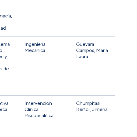
macía,
dad
stema
Ingeniería
Guevara
o
Mecánica
Campos, Maria
ón y
Laura
s de
tiva
Intervención
Chumpitasi
erca
Clínica
Bértoli, Jimena
Piscoanalítica