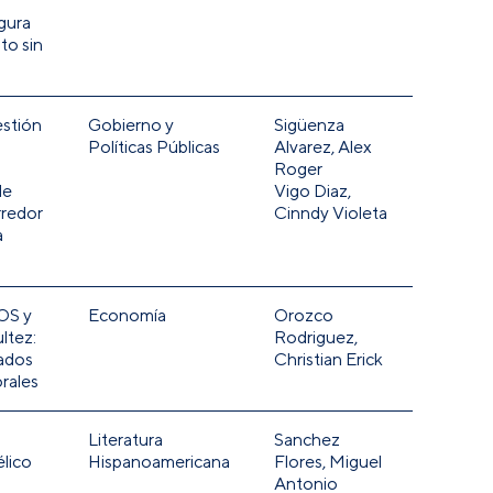
igura
to sin
estión
Gobierno y
Sigüenza
Políticas Públicas
Alvarez, Alex
Roger
de
Vigo Diaz,
rredor
Cinndy Violeta
a
OS y
Economía
Orozco
ultez:
Rodriguez,
tados
Christian Erick
rales
Literatura
Sanchez
élico
Hispanoamericana
Flores, Miguel
Antonio