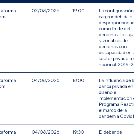
taforma
03/08/2026
19:00
La configuración 
om
carga indebida o
desproporciona
como límite del
derecho a los aju
razonables de
personas con
discapacidad en e
sector privado a 
nacional: 2019-
taforma
04/08/2026
18:00
La influencia de l
om
banca privada en 
diseño e
implementación 
Programa Reacti
el marco de la
pandemia Covid
taforma
04/08/2026
19:30
El deber de