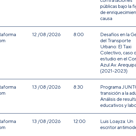
contrataciones
públicas bajo la f
de enriquecimien
causa
taforma
12 /08 /2026
8:00
Desafíos en la G
om
del Transporte
Urbano: El Taxi
Colectivo, caso 
estudio en el Co
Azul Av. Arequip
(2021-2023)
taforma
13 /08 /2026
8:30
Programa JUNT
om
transición a la ad
Análisis de resul
educativos y labo
taforma
13 /08 /2026
12:00
Luis Loayza: Un
om
escritor antimod