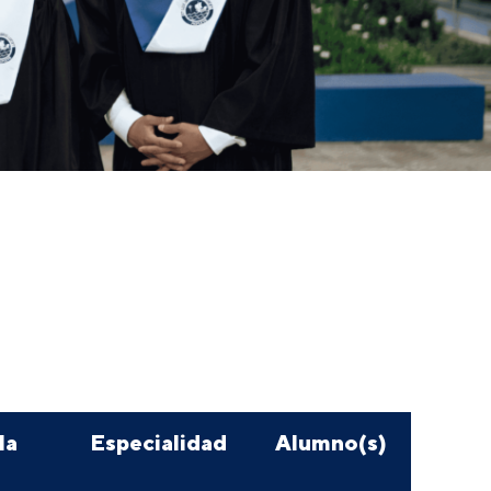
la
Especialidad
Alumno(s)