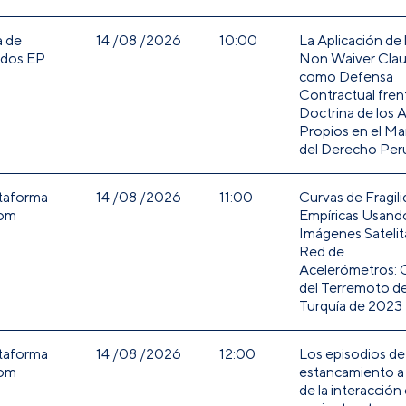
a de
14 /08 /2026
10:00
La Aplicación de 
dos EP
Non Waiver Cla
como Defensa
Contractual frent
Doctrina de los 
Propios en el Ma
del Derecho Pe
taforma
14 /08 /2026
11:00
Curvas de Fragil
om
Empíricas Usand
Imágenes Satelit
Red de
Acelerómetros: 
del Terremoto d
Turquía de 2023
taforma
14 /08 /2026
12:00
Los episodios de
om
estancamiento a l
de la interacción