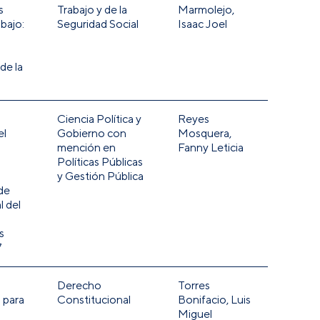
s
Trabajo y de la
Marmolejo,
bajo:
Seguridad Social
Isaac Joel
de la
Ciencia Política y
Reyes
el
Gobierno con
Mosquera,
mención en
Fanny Leticia
Políticas Públicas
y Gestión Pública
de
l del
s
7
Derecho
Torres
 para
Constitucional
Bonifacio, Luis
Miguel