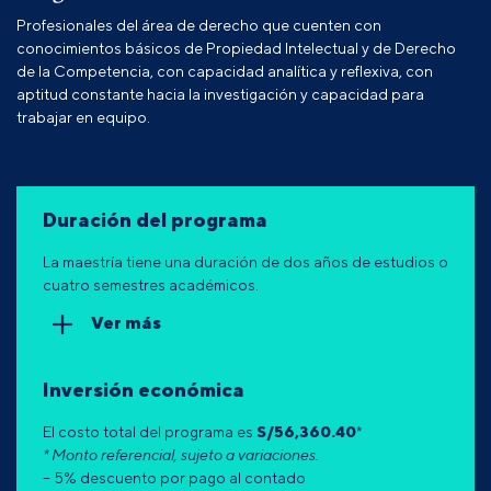
Profesionales del área de derecho que cuenten con
conocimientos básicos de Propiedad Intelectual y de Derecho
de la Competencia, con capacidad analítica y reflexiva, con
aptitud constante hacia la investigación y capacidad para
trabajar en equipo.
Duración del programa
La maestría tiene una duración de dos años de estudios o
cuatro semestres académicos.
Ver más
Inversión económica
El costo total del programa es
S/
56,360.40
*
* Monto referencial, sujeto a variaciones.
– 5% descuento por pago al contado