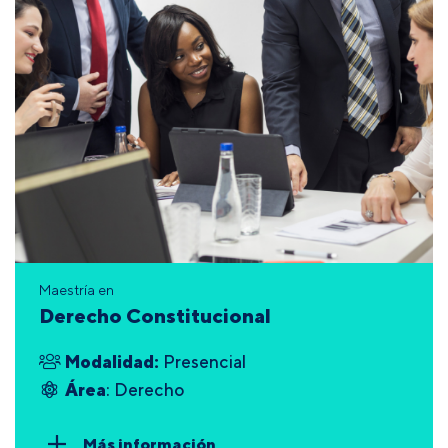
Maestría en
Derecho Constitucional
Modalidad:
Presencial
Área
: Derecho
Más información