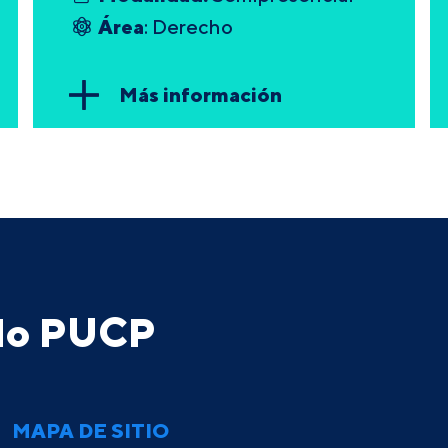
Área
: Derecho
Más información
ado PUCP
MAPA DE SITIO