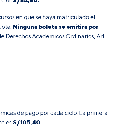
S/
84,60
.
so es
 cursos en que se haya matriculado el
Ninguna boleta se emitirá por
uota
.
e Derechos Académicos Ordinarios, Art
émicas de pago por cada ciclo. La primera
S/
105,40
.
so es