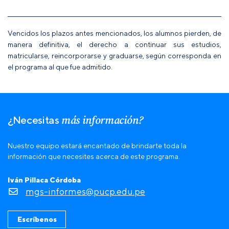
Vencidos los plazos antes mencionados, los alumnos pierden, de
manera definitiva, el derecho a continuar sus estudios,
matricularse, reincorporarse y graduarse, según corresponda en
el programa al que fue admitido.
más información?
¿Necesitas
Nuestro equipo estará encantado de brindarte toda la
información que necesites acerca de este programa.
Iván Pillaca Córdoba
mgs-informes@pucp.edu.pe
Escríbenos