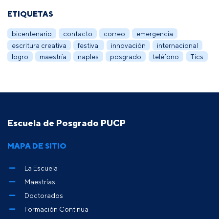
ETIQUETAS
bicentenario
contacto
correo
emergencia
escritura creativa
festival
innovación
internacional
logro
maestría
naples
posgrado
teléfono
Tics
Escuela de Posgrado PUCP
MAPA DE SITIO
La Escuela
Maestrías
Doctorados
Formación Continua