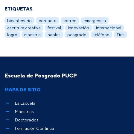
ETIQUETAS
bicentenario
contacto
correo
emergencia
escritura creativa
festival
innovación
internacional
logro
maestría
naples
posgrado
teléfono
Tics
Escuela de Posgrado PUCP
MAPA DE SITIO
La Escuela
Maestrías
Doctorados
Formación Continua