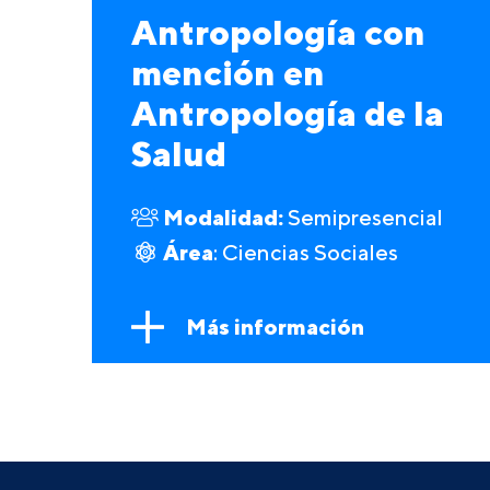
Antropología con
mención en
Antropología de la
Salud
Modalidad:
Semipresencial
Área
: Ciencias Sociales
Más información