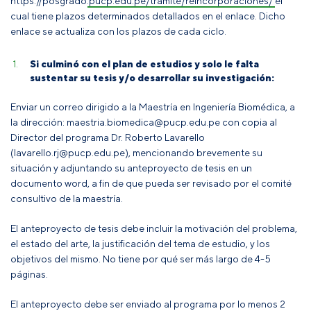
https://posgrado.pucp.edu.pe/tramite/reincorporaciones/
el
cual tiene plazos determinados detallados en el enlace. Dicho
enlace se actualiza con los plazos de cada ciclo.
Si culminó con el plan de estudios y solo le falta
sustentar su tesis y/o desarrollar su investigación:
Enviar un correo dirigido a la Maestría en Ingeniería Biomédica, a
la dirección: maestria.biomedica@pucp.edu.pe con copia al
Director del programa Dr. Roberto Lavarello
(lavarello.rj@pucp.edu.pe), mencionando brevemente su
situación y adjuntando su anteproyecto de tesis en un
documento word, a fin de que pueda ser revisado por el comité
consultivo de la maestría.
El anteproyecto de tesis debe incluir la motivación del problema,
el estado del arte, la justificación del tema de estudio, y los
objetivos del mismo. No tiene por qué ser más largo de 4-5
páginas.
El anteproyecto debe ser enviado al programa por lo menos 2