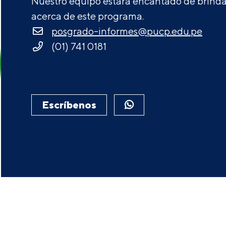
Nuestro equipo estará encantado de brindar
acerca de este programa.
posgrado-informes@pucp.edu.pe
(01) 741 0181
Escríbenos