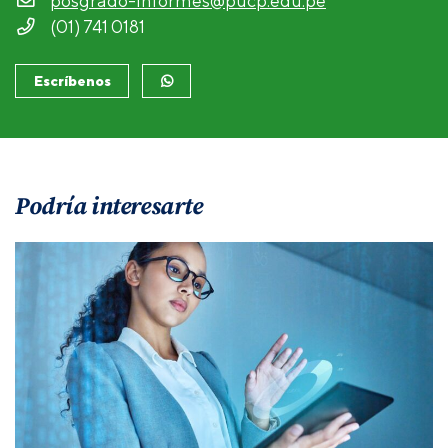
posgrado-informes@pucp.edu.pe
(01) 741 0181
Escríbenos
Podría interesarte