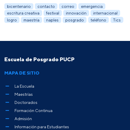
bicentenario
contacto
correo
emergencia
escritura creativa
festival
innovación
internacional
logro
maestría
naples
posgrado
teléfono
Tics
Escuela de Posgrado PUCP
MAPA DE SITIO
La Escuela
Maestrías
Doctorados
Formación Continua
Admisión
Información para Estudiantes