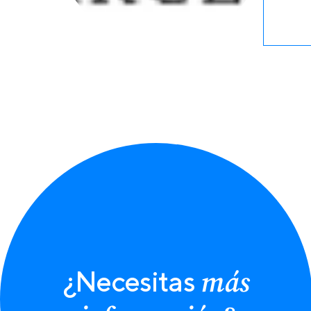
más
¿Necesitas