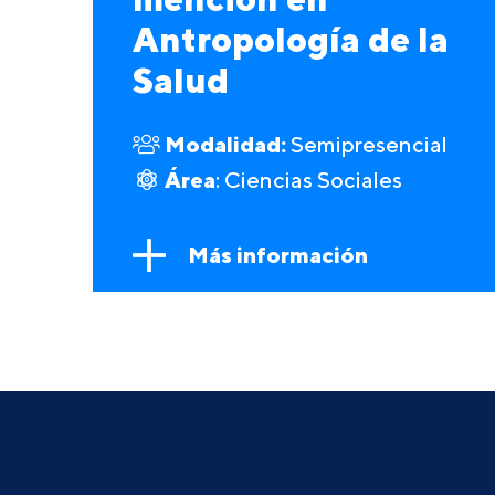
Antropología de la
Salud
Modalidad:
Semipresencial
Área
: Ciencias Sociales
Más información