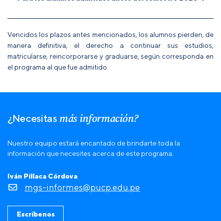
Vencidos los plazos antes mencionados, los alumnos pierden, de
manera definitiva, el derecho a continuar sus estudios,
matricularse, reincorporarse y graduarse, según corresponda en
el programa al que fue admitido.
más información?
¿Necesitas
Nuestro equipo estará encantado de brindarte toda la
información que necesites acerca de este programa.
Iván Pillaca Córdova
mgs-informes@pucp.edu.pe
Escríbenos