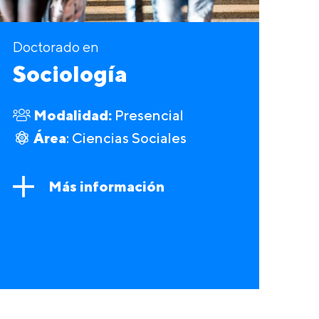
Doctorado en
Sociología
Modalidad:
Presencial
Área
: Ciencias Sociales
Más información