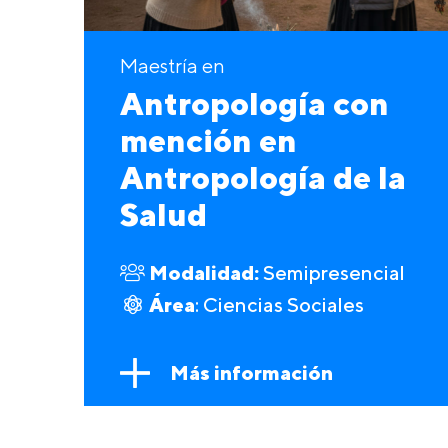
Maestría en
Antropología con
mención en
Antropología de la
Salud
Modalidad:
Semipresencial
Área
: Ciencias Sociales
Más información