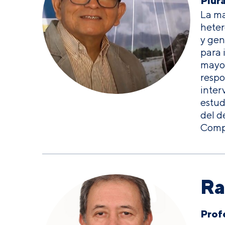
Piur
La ma
heter
y gen
para 
mayor
respo
inter
estud
del d
Compa
Ra
Prof