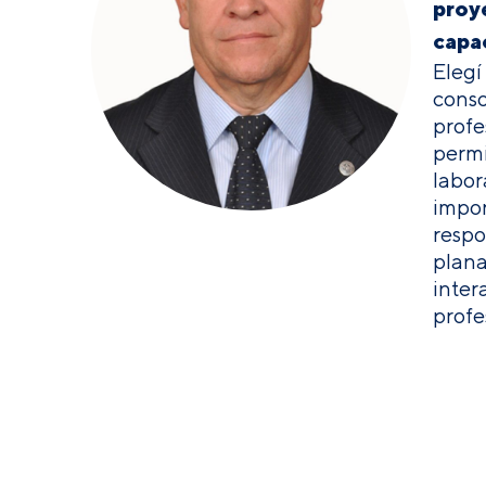
proye
capa
Elegí
conso
profe
permi
labor
impor
respo
plana
inter
profe