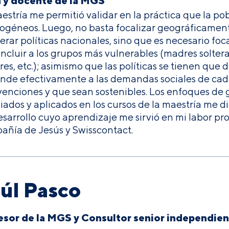
a y docente de la MGS
estría me permitió validar en la práctica que la pobl
ogéneos. Luego, no basta focalizar geográficamen
erar políticas nacionales, sino que es necesario foc
incluir a los grupos más vulnerables (madres solter
es, etc.); asimismo que las políticas se tienen que di
nde efectivamente a las demandas sociales de cada 
venciones y que sean sostenibles. Los enfoques de gé
iados y aplicados en los cursos de la maestría me d
esarrollo cuyo aprendizaje me sirvió en mi labor pr
ñía de Jesús y Swisscontact.
úl Pasco
esor de la MGS y Consultor senior independie