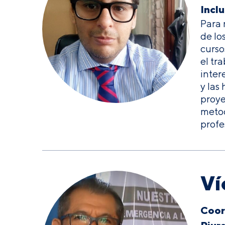
Inclu
Para 
de lo
curso
el tr
inter
y las
proye
metod
profe
Ví
Coor