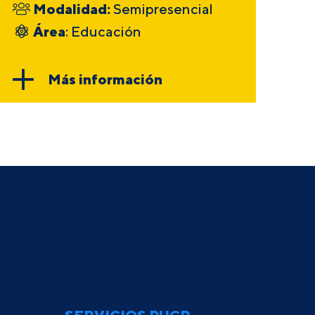
Modalidad:
Semipresencial
Área
: Educación
Más información