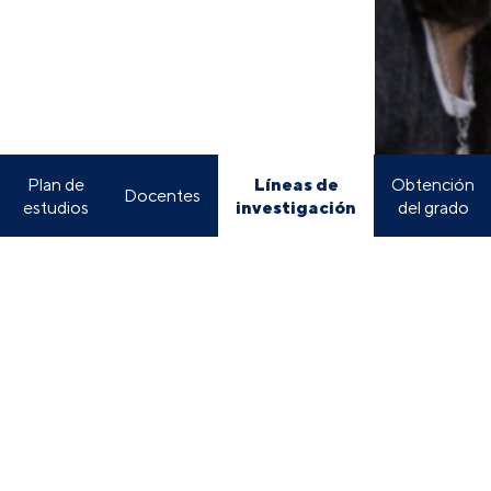
Líneas de
Plan de
Obtención
Docentes
investigación
estudios
del grado