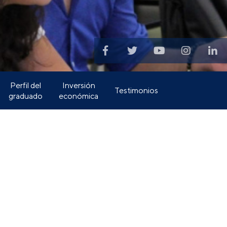
Perfil del
Inversión
Testimonios
graduado
económica