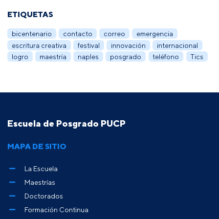
ETIQUETAS
bicentenario
contacto
correo
emergencia
escritura creativa
festival
innovación
internacional
logro
maestría
naples
posgrado
teléfono
Tics
Escuela de Posgrado PUCP
MAPA DE SITIO
La Escuela
Maestrías
Doctorados
Formación Continua