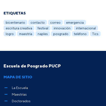
ETIQUETAS
bicentenario
contacto
correo
emergencia
escritura creativa
festival
innovación
internacional
logro
maestría
naples
posgrado
teléfono
Tics
Escuela de Posgrado PUCP
MAPA DE SITIO
La Escuela
Maestrías
Doctorados