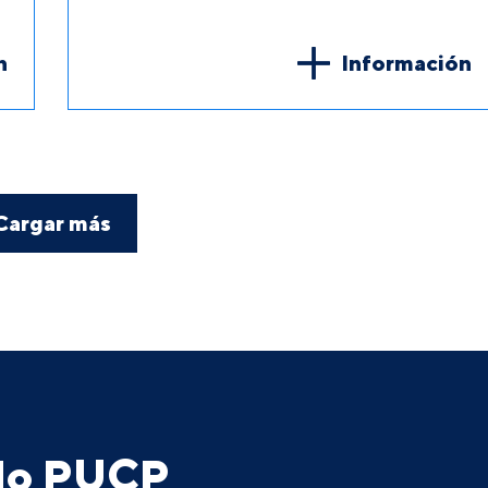
n
Información
Cargar más
ado PUCP