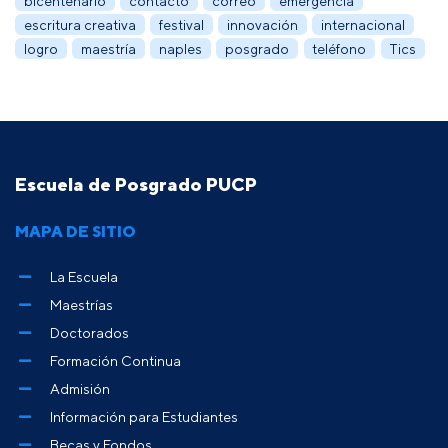
bicentenario
contacto
correo
emergencia
escritura creativa
festival
innovación
internacional
logro
maestría
naples
posgrado
teléfono
Tics
Escuela de Posgrado PUCP
MAPA DE SITIO
La Escuela
Maestrías
Doctorados
Formación Continua
Admisión
Información para Estudiantes
Becas y Fondos