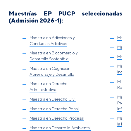
Maestrías EP PUCP seleccionadas
(Admisión 2026-1):
Maestría en Adicciones y
Maestrí
Conductas Adictivas
Maestrí
Maestría en Biocomercio y
Maestrí
Desarrollo Sostenible
Maestrí
Maestría en Cognición
Ingenie
Aprendizaje y Desarrollo
Maestrí
Maestría en Derecho
Recurso
Administrativo
Maestrí
Maestría en Derecho Civil
Program
Maestría en Derecho Penal
Infanti
Maestría en Derecho Procesal
Maestrí
la Inno
Maestría en Desarrollo Ambiental