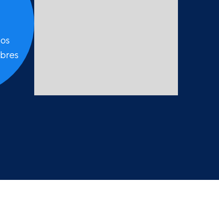
dos
ibres