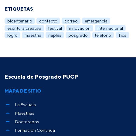
ETIQUETAS
bicentenario
contacto
correo
emergencia
escritura creativa
festival
innovación
internacional
logro
maestría
naples
posgrado
teléfono
Tics
Escuela de Posgrado PUCP
MAPA DE SITIO
La Escuela
Maestrías
Doctorados
Formación Continua