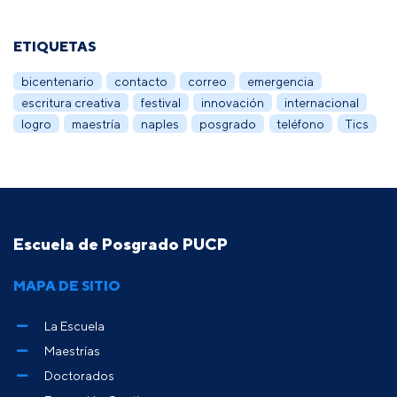
ETIQUETAS
bicentenario
contacto
correo
emergencia
escritura creativa
festival
innovación
internacional
logro
maestría
naples
posgrado
teléfono
Tics
Escuela de Posgrado PUCP
MAPA DE SITIO
La Escuela
Maestrías
Doctorados