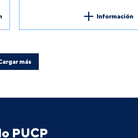
n
Información
Cargar más
ado PUCP