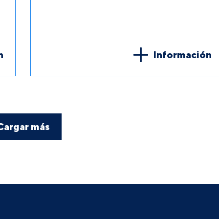
n
Información
Cargar más