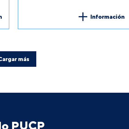
n
Información
Cargar más
ado PUCP